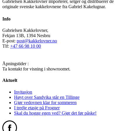
Gabrielsen Kakkelovner importerer, selger og distribuerer de
originale svenske kakkelovnene fra Gabriel Kakelugnar.
Info
Gabrielsen Kakkelovner,
Fekjan 13B, 1394 Nesbru
E-post:
post@kakkelovner.no
Tlf:
+47 66 98 10 00
Åpningstider :
Ta kontakt for visning i showroomet.
Aktuelt
Invitasjon
Høyt over Sandvika står en Tillinge
Gjør vedovnen klar for sommeren
I tredje etasje på Frogner
Skal du hogge egen ved? Gjør det før påske!